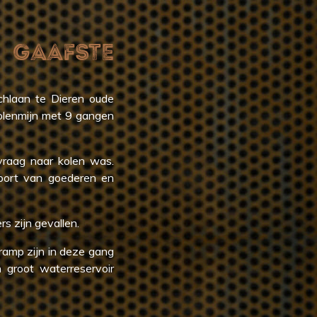
 GAAFSTE
chlaan te Dieren oude
kolenmijn met 9 gangen
 vraag naar kolen was.
port van goederen en
s zijn gevallen.
 ramp zijn in deze gang
 groot waterreservoir