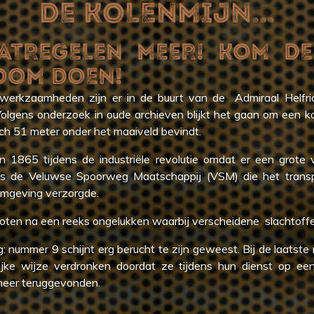
DE KOLENMIJN...
ATREGELEN MEER! KOM DE
OOM DOEN!
fwerkzaamheden zijn er in de buurt van de Admiraal Helfri
olgens onderzoek in oude archieven blijkt het gaan om een 
ch 51 meter onder het maaiveld bevindt.
n 1865 tijdens de industriële revolutie omdat er een grote
s de Veluwse Spoorweg Maatschappij (VSM) die het trans
omgeving verzorgde.
loten na een reeks ongelukken waarbij verscheidene slachtoffer
: nummer 9 schijnt erg berucht te zijn geweest. Bij de laatste
jke wijze verdronken doordat ze tijdens hun dienst op een
t meer teruggevonden.