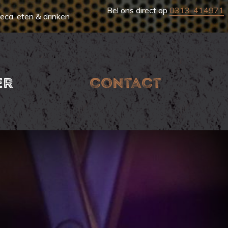
Bel ons direct op
0313-414971
eca, eten & drinken
er
contact