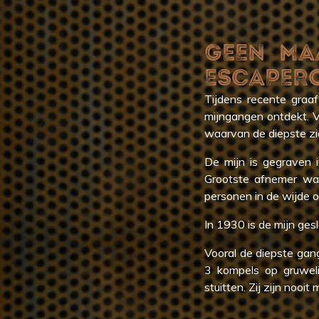
GEEN MA
ESCAPER
Tijdens recente graa
mijngangen ontdekt. V
waarvan de diepste zi
De mijn is gegraven i
Grootste afnemer wa
personen in de wijde 
In 1930 is de mijn ges
Vooral de diepste gang
3 kompels op gruweli
stuitten. Zij zijn nooi